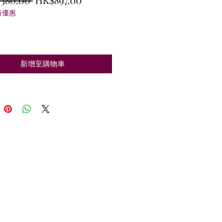
折優惠
般
銷
價
價
格
格
新增至購物車