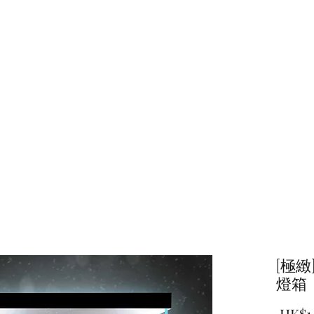
主頁
商店
[極緻]
燈箱
 HK$1