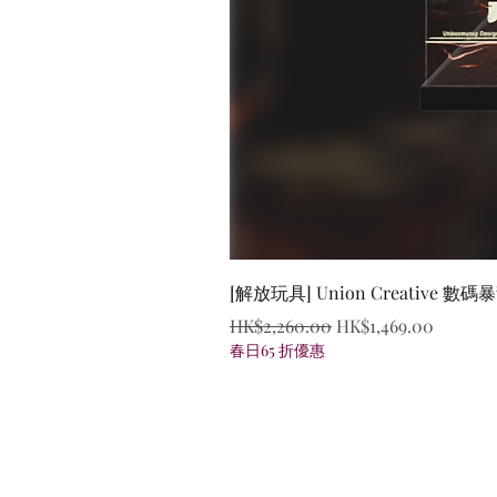
[解放玩具] Union Creative
一般價格
促銷價格
HK$2,260.00
HK$1,469.00
春日65 折優惠