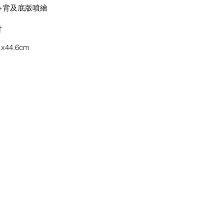
+背及底版噴繪
吋
1x44.6cm