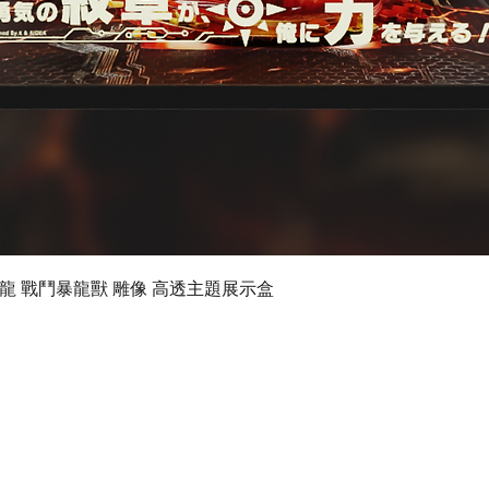
快速瀏覽
 數碼暴龍 戰鬥暴龍獸 雕像 高透主題展示盒
©2024 by Ultimate Display Design Limited