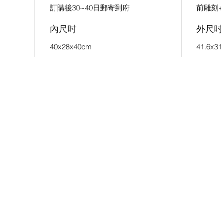
訂購後30~40日郵寄到府
前雕刻
內尺吋
外尺
40x28x40cm
41.6x3