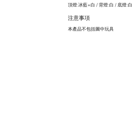
頂燈:冰藍+白 / 背燈:白 / 底燈:白
注意事項
本產品不包括圖中玩具