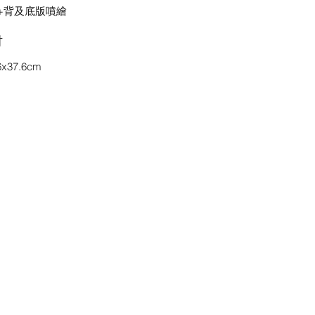
+背及底版噴繪
吋
6x37.6cm