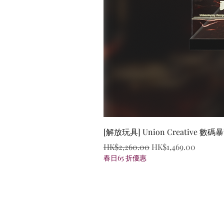
[解放玩具] Union Creative
一般價格
促銷價格
HK$2,260.00
HK$1,469.00
春日65 折優惠