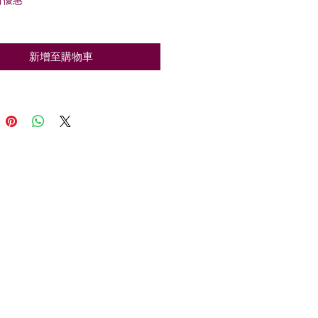
般
銷
價
價
格
格
新增至購物車