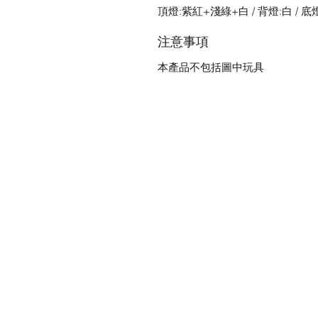
頂燈:紫紅+淺綠+白 / 背燈:白 / 底
注意事項
本產品不包括圖中玩具