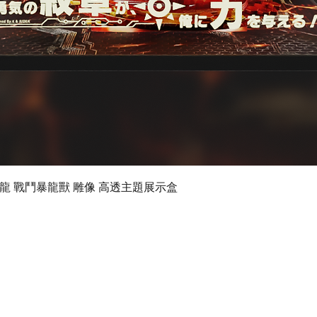
快速瀏覽
 數碼暴龍 戰鬥暴龍獸 雕像 高透主題展示盒
©2024 by Ultimate Display Design Limited