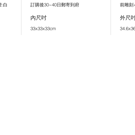
燈:白
訂購後30~40日郵寄到府
前雕刻
內尺吋
外尺
33x33x33cm
34.6x3