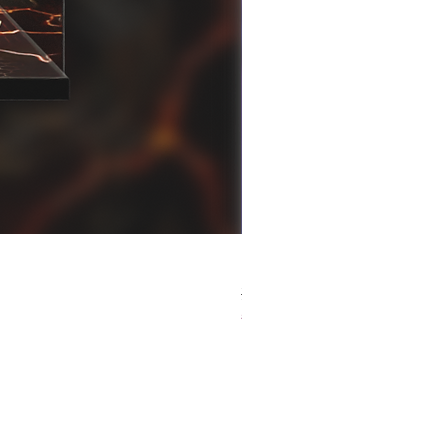
[解放玩具] Good Smile F
一般價格
促銷價格
HK$759.00
HK$493.35
春日65 折優惠