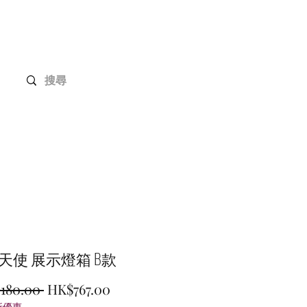
Gundam 高達系列
客戶定制
聯絡我們
力天使 展示燈箱 B款
一
促
,180.00 
HK$767.00
折優惠