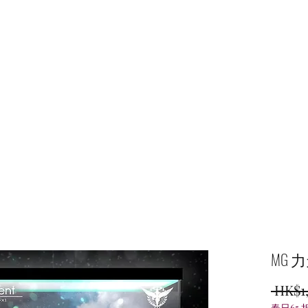
主頁
商店
MG 
 HK$1
春日65 