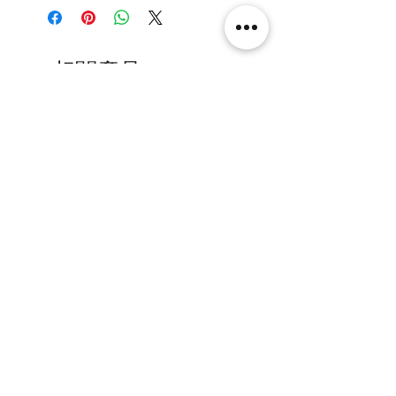
【進階】31.6x33x32.6cm
【極緻】31.6x33x34.6cm
相關產品
[解放玩具] Union Creative 數碼
[解放玩具] Good Smile F
暴龍 戰鬥暴龍獸 雕像 高透主題
惡魔高校 D×D 姬島朱乃
展示盒
2nd 手辨 高透主題展示