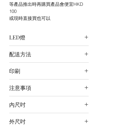
等產品推出時再購買產品會便宜HKD
100
或現時直接買也可以
LED燈
頂:暖白+白/背:白/底:紫藍白
配送方法
訂購後30~40日郵寄到府
印刷
前雕刻+背+底噴繪
注意事項
本產品不包括圖中玩具
內尺吋
30x30x30cm
外尺吋
【設計】31.6x31.6x30.6cm