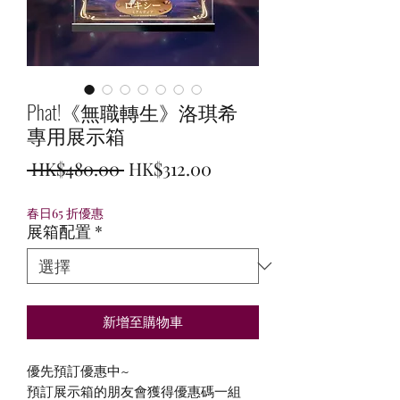
Phat!《無職轉生》洛琪希
專用展示箱
一
促
 HK$480.00 
HK$312.00
般
銷
春日65 折優惠
價
價
展箱配置
*
格
格
新增至購物車
優先預訂優惠中~
預訂展示箱的朋友會獲得優惠碼一組