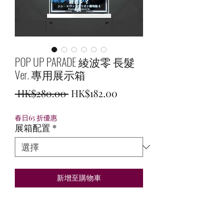
POP UP PARADE 綾波零 長髮
Ver. 專用展示箱
一
促
 HK$280.00 
HK$182.00
般
銷
春日65 折優惠
價
價
展箱配置
*
格
格
新增至購物車