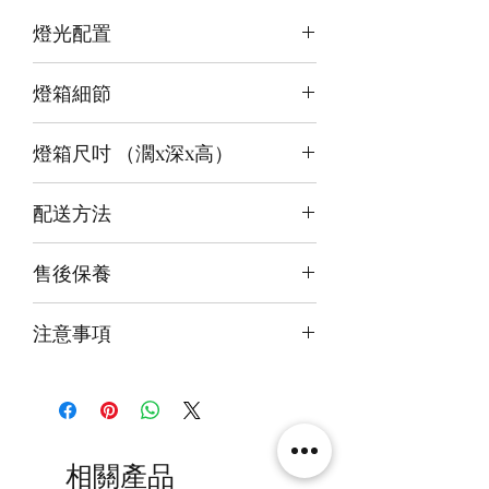
燈光配置
3 面光源
燈箱細節
頂板：白
背板：白
12v LED燈
底板：冰藍白
燈箱尺吋 （濶x深x高）
前雕刻＋前、背及底版噴繪
3mm亞克力膠板
內尺吋
15x15x22cm
配送方法
外尺吋
[極緻] 16.6 x 18 x 26.6cm
付款後約4-6週後發貨
[進階] 16.6 x 18 x 24.6cm
售後保養
快遞到付直送府上 或 自提樂物流中
[極緻] 16.6 x 16.6 x 22.6cm
心取貨@銅鑼灣地帶2/F 286號鋪
14天組件損壞包換(不包人為損毀)
注意事項
火牛燈板一年免費保用
本產品不包括圖中玩具
相關產品