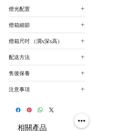
燈光配置
3 面光源
燈箱細節
頂板：白
背板：白
12v LED燈
底板：紅白
燈箱尺吋 （濶x深x高）
前雕刻＋前、背及底版噴繪
3mm亞克力膠板
內尺吋
23x23x31cm
配送方法
外尺吋
[極緻] 24.6 x 26 x 35.6cm
付款後約4-6週後發貨
[進階] 24.6 x 26 x 33.6cm
售後保養
快遞到付直送府上 或 自提樂物流中
[極緻] 24.6 x 24.6 x 31.6cm
心取貨@銅鑼灣地帶2/F 286號鋪
14天組件損壞包換(不包人為損毀)
注意事項
火牛燈板一年免費保用
本產品不包括圖中玩具
相關產品