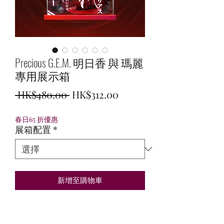
Precious G.E.M. 明日香 與 瑪麗
專用展示箱
一
促
 HK$480.00 
HK$312.00
般
銷
春日65 折優惠
價
價
展箱配置
*
格
格
新增至購物車