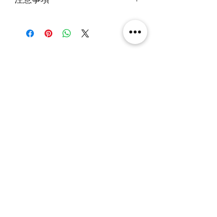
火牛燈板一年免費保用
本產品不包括圖中玩具
相關產品
[解放玩具] Union Creative 數碼
[解放玩具] Good Smile F