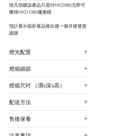
現凡預購該產品只需付HKD980元即可
獲得HKD1080優惠碼
預計展示箱於展品推出後一個月後發貨
謝謝
燈光配置
3面光源
燈箱細節
頂板：紫紅白+白
背板：白
12v LED燈
底板：藍白
燈箱尺吋 （濶x深x高）
前雕刻＋背及底版噴繪
3mm亞克力膠板
內尺吋
50x50x60cm
配送方法
外尺吋
【設計】51.6x 51.6 x60.6cm
付款後約4-6週後發貨
【極緻】51.6x 53 x64.6cm
售後保養
快遞到付直送府上 或 自提樂物流中
心取貨@銅鑼灣地帶2/F 286號鋪
14天組件損壞包換(不包人為損毀)
注意事項