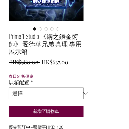
Prime 1 Studio 《鋼之鍊金術
師》 愛德華兄弟 真理 專用
展示箱
一
促
 HK$980.00 
HK$637.00
般
銷
春日65 折優惠
價
價
展箱配置
*
格
格
新增至購物車
優先預訂中~照價平HKD 100