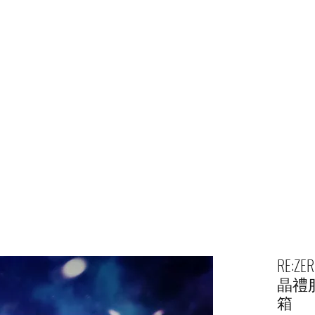
主頁
商店
RE:
晶禮
箱