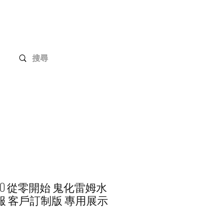
Gundam 高達系列
客戶定制
聯絡我們
ZERO 從零開始 鬼化雷姆水
服 客戶訂制版 專用展示