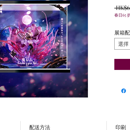
 HK$6
春日65 
展箱配
選擇
配送方法
印刷