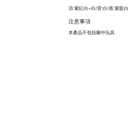
頂:紫紅白+白/背:白/底:紫藍白
注意事項
本產品不包括圖中玩具