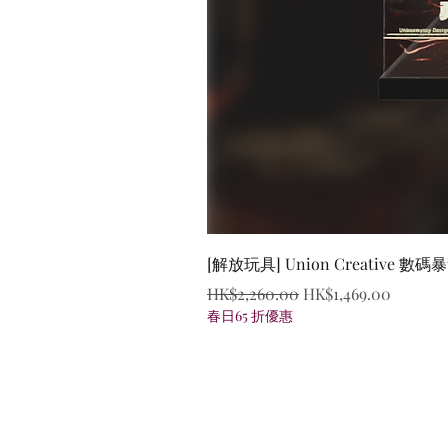
[解放玩具] Union Creative
一般價格
促銷價格
HK$2,260.00
HK$1,469.00
春日65 折優惠