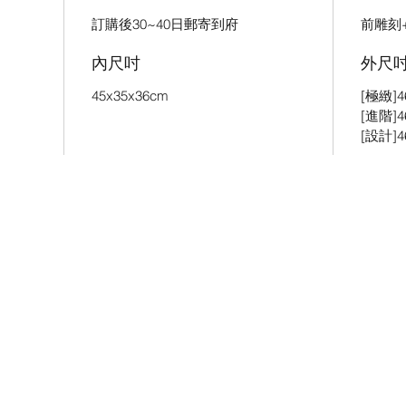
訂購後30~40日郵寄到府
前雕刻
內尺吋
外尺
45x35x36cm
[極緻]46
[進階]46
[設計]46