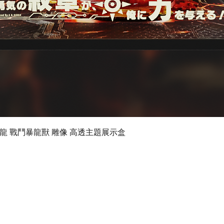
快速瀏覽
 數碼暴龍 戰鬥暴龍獸 雕像 高透主題展示盒
©2024 by Ultimate Display Design Limited