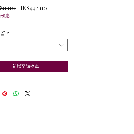
一
促
80.00 
HK$442.00
折優惠
般
銷
價
價
置
*
格
格
新增至購物車