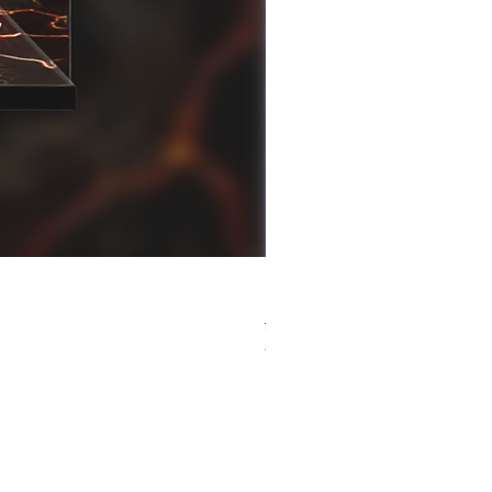
[解放玩具] Good Smile F
一般價格
促銷價格
HK$759.00
HK$493.35
春日65 折優惠