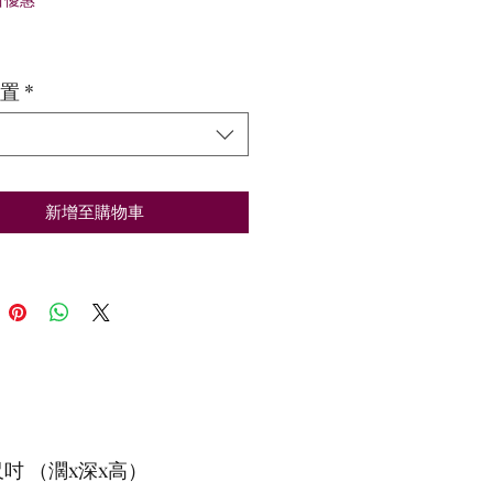
般
銷
價
價
格
格
置
*
新增至購物車
吋 （濶x深x高）