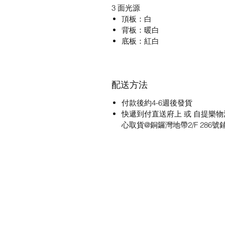
3 面光源
頂板：白
背板：暖白
底板：紅白
配送方法
付款後約4-6週後發貨
快遞到付直送府上 或 自提樂物
心取貨@銅鑼灣地帶2/F 286號