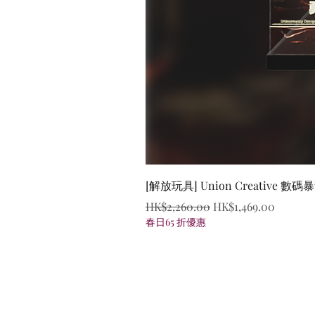
[解放玩具] Union Creative
一般價格
促銷價格
HK$2,260.00
HK$1,469.00
春日65 折優惠