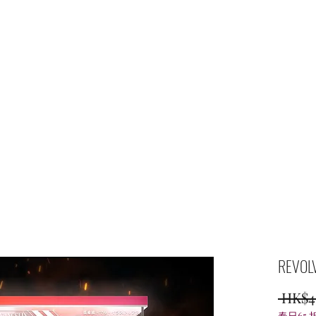
主頁
商店
REV
 HK$4
春日65 