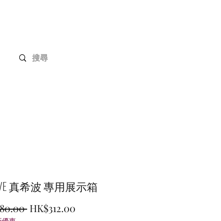
Gundam 高達系列
客戶定制
聯絡我們
OLVE 真希波 專用展示箱
一
促
80.00 
HK$312.00
折優惠