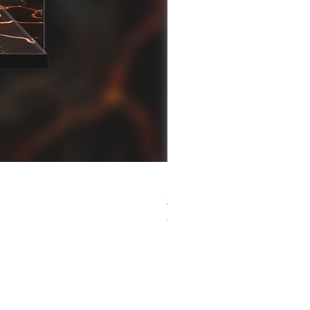
[解放玩具] Good Smile F
一般價格
促銷價格
HK$759.00
HK$493.35
春日65 折優惠