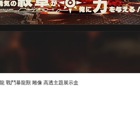
快速瀏覽
 數碼暴龍 戰鬥暴龍獸 雕像 高透主題展示盒
©2024 by Ultimate Display Design Limited