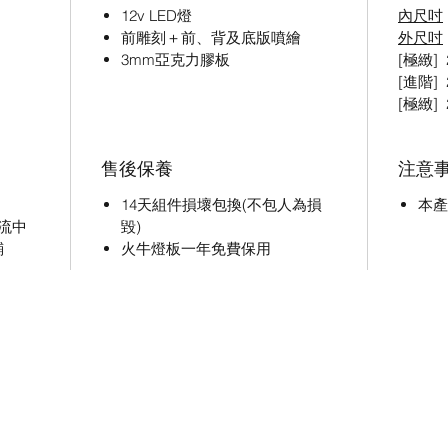
12v LED燈
內尺吋
前雕刻＋前、背及底版噴繪
外尺吋
3mm亞克力膠板
[極緻] 2
[進階] 2
[極緻] 2
售後保養
注意
14天組件損壞包換(不包人為損
本產
流中
毀)
鋪
火牛燈板一年免費保用