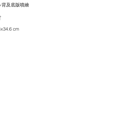
+背及底版噴繪
吋
4x34.6 cm