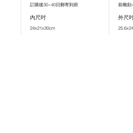
訂購後30~40日郵寄到府
前雕刻
內尺吋
外尺
24x21x30cm
25.6x2