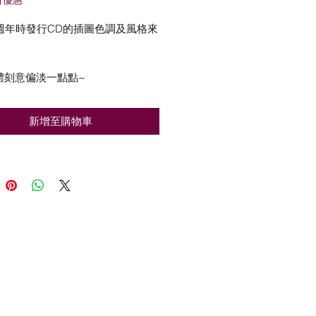
般
銷
價
價
0週年時發行CD的插圖色調及風格來
格
格
體刻意偏淡一點點~
新增至購物車