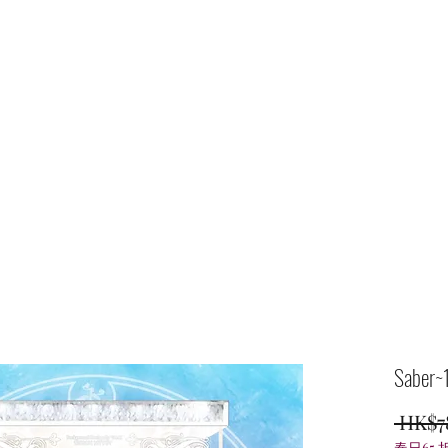
主頁
商店
Saber~1
 HK$7
春日65 