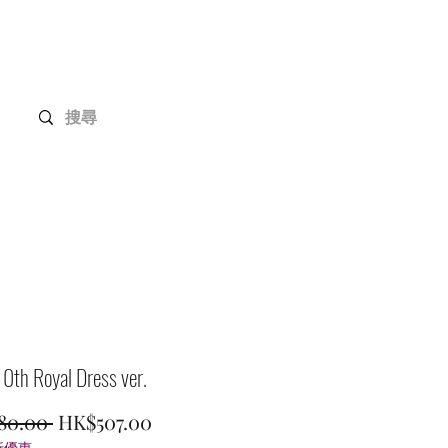
Gundam 高達系列
客戶定制
聯絡我們
0th Royal Dress ver.
一
促
80.00 
HK$507.00
折優惠