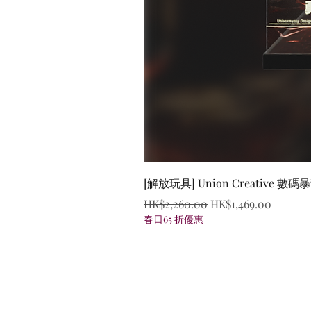
[解放玩具] Union Creative
一般價格
促銷價格
HK$2,260.00
HK$1,469.00
春日65 折優惠