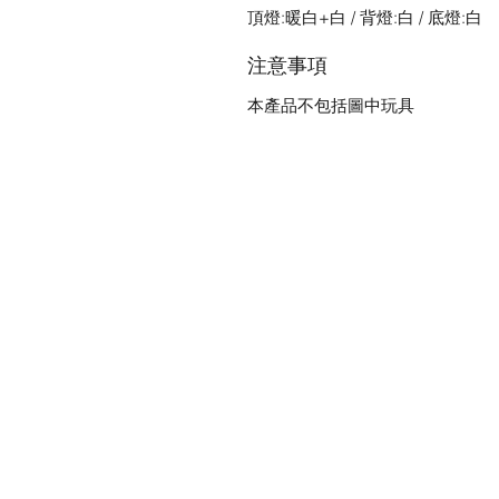
頂燈:暖白+白 / 背燈:白 / 底燈:白
注意事項
本產品不包括圖中玩具