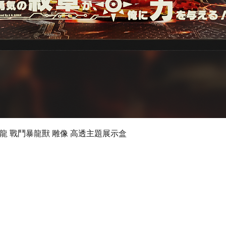
快速瀏覽
 數碼暴龍 戰鬥暴龍獸 雕像 高透主題展示盒
©2024 by Ultimate Display Design Limited