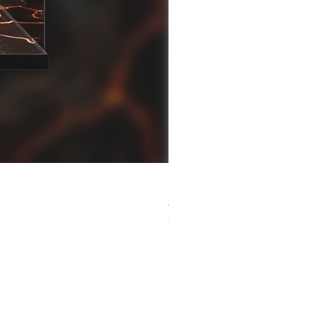
[解放玩具] Good Smile F
一般價格
促銷價格
HK$759.00
HK$493.35
春日65 折優惠