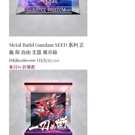
Metal Build Gundam SEED 系列 正
義 與 自由 主題 展示箱
一般價格
促銷價格
HK$1,180.00
HK$767.00
春日65 折優惠