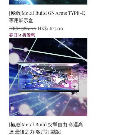
[極緻]Metal Build GN Arms TYPE-E
專用展示盒
一般價格
促銷價格
HK$2,580.00
HK$1,677.00
春日65 折優惠
[極緻]Metal Build 突擊自由 命運高
達 最後之力(客戶訂製版)