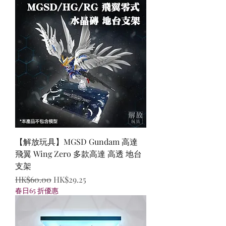
【解放玩具】MGSD Gundam 高達
飛翼 Wing Zero 多款高達 高透 地台
支架
一般價格
促銷價格
HK$60.00
HK$29.25
春日65 折優惠