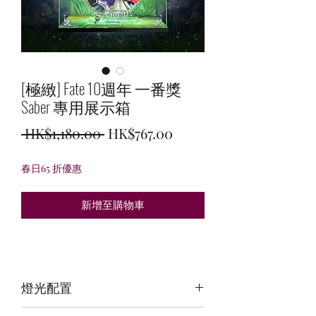
[極緻] Fate 10週年 一番獎
Saber 專用展示箱
一
促
 HK$1,180.00 
HK$767.00
般
銷
春日65 折優惠
價
價
格
格
新增至購物車
燈光配置
3 面光源