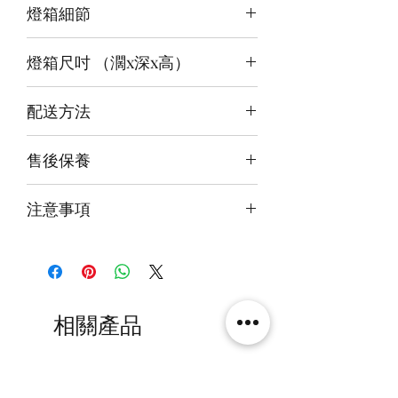
燈箱細節
頂板：冰藍+白
背板：白
12v LED燈
底板：淺綠
燈箱尺吋 （濶x深x高）
前雕刻＋背及底版噴繪
3mm亞克力膠板
內尺吋
25x25x35cm
配送方法
外尺吋
26.6x28x39.6cm
付款後約4-6週後發貨
售後保養
快遞到付直送府上 或 自提樂物流中
心取貨@銅鑼灣地帶2/F 286號鋪
14天組件損壞包換(不包人為損毀)
注意事項
火牛燈板一年免費保用
本產品不包括圖中玩具
相關產品