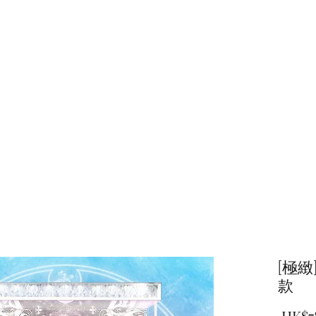
主頁
商店
[極緻]Sa
款
 HK$7