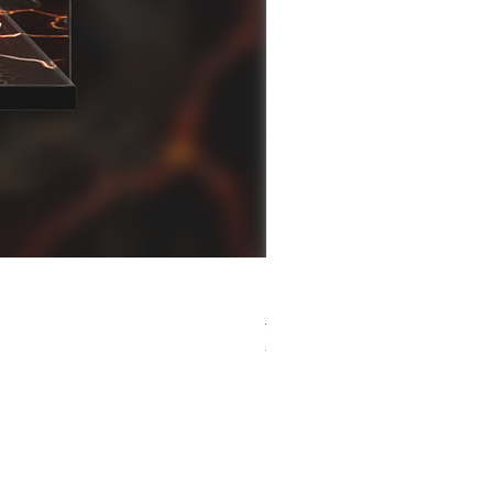
[解放玩具] Good Smile F
一般價格
促銷價格
HK$759.00
HK$493.35
春日65 折優惠