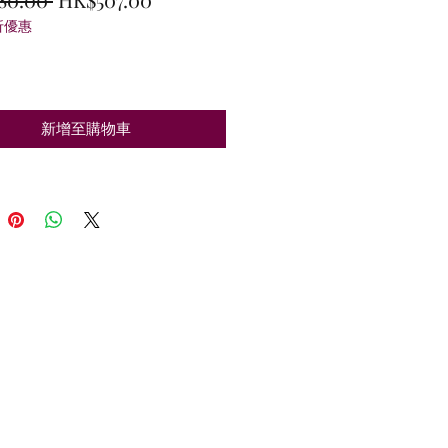
折優惠
般
銷
價
價
格
格
新增至購物車