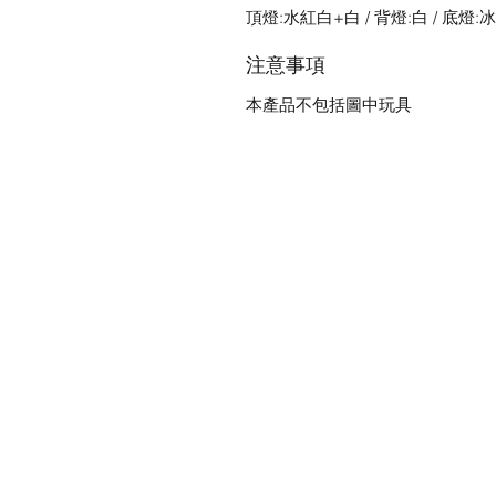
頂燈:水紅白+白 / 背燈:白 / 底燈:
注意事項
本產品不包括圖中玩具