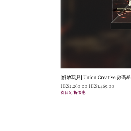
[解放玩具] Union Creative
一般價格
促銷價格
HK$2,260.00
HK$1,469.00
春日65 折優惠