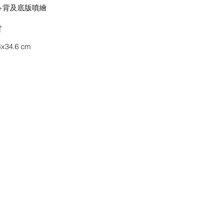
+背及底版噴繪
吋
4x34.6 cm