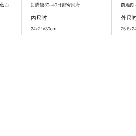
冰藍白
訂購後30~40日郵寄到府
前雕刻
內尺吋
外尺
24x21x30cm
25.6x2