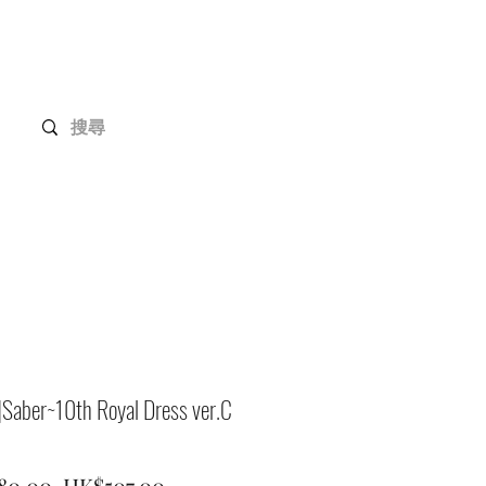
Gundam 高達系列
客戶定制
聯絡我們
ber~10th Royal Dress ver.C
一
促
80.00 
HK$507.00