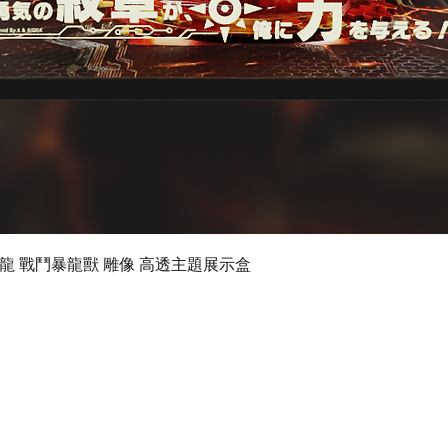
快速瀏覽
 數碼暴龍 戰鬥暴龍獸 雕像 高透主題展示盒
©2024 by Ultimate Display Design Limited