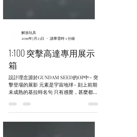
解放玩具
2019年7月23日
讀畢需時 1 分鐘
1:100 突擊高達專用展示
箱
設計理念源於GUNDAM SEED的OP中~ 突
擊登場的展影 元素是宇宙地球~ 刻上前期
未成熟的基拉時名句 只有感覺，甚麼都守
護不了~ 期望能把當時大家看SEED時的回
億帶出來~ #解放玩具 #解放玩具展示箱
#GUNDAMSEED #基拉大和 #突擊高達